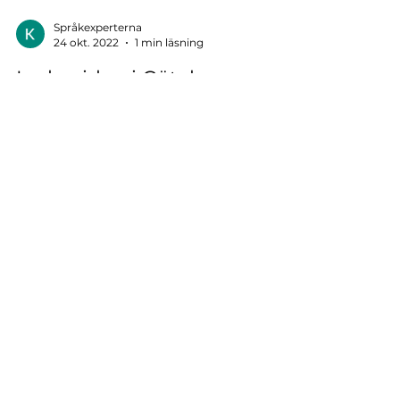
Språkexperterna
24 okt. 2022
1 min läsning
Ledarsidan i Göteborgs-
Posten anser att regeringen
gör rätt
På ledarsidan i Göteborgs-Posten skriver
Bawar Ismail att Rätten till tolk har gått
överstyr i Sverige. Han anser även att
regeringen gör...
Språkexperterna
20 okt. 2022
1 min läsning
Fackförbund kritiska till
delar av Tidöavtalet som
berör rätten till tolk