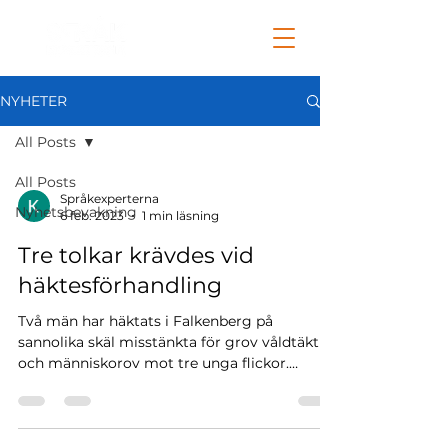
NYHETER
All Posts
All Posts
Språkexperterna
Nyhetsbevakning
6 feb. 2023
1 min läsning
Tre tolkar krävdes vid
häktesförhandling
Två män har häktats i Falkenberg på
sannolika skäl misstänkta för grov våldtäkt
och människorov mot tre unga flickor.
Under...