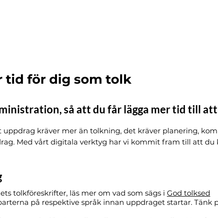
r tid för dig som tolk
inistration, så att du får lägga mer tid till att
tt uppdrag kräver mer än tolkning, det kräver planering, ko
rag. Med vårt digitala verktyg har vi kommit fram till att du
g
ets tolkföreskrifter, läs mer om vad som sägs i
God tolksed
parterna på respektive språk innan uppdraget startar. Tänk på