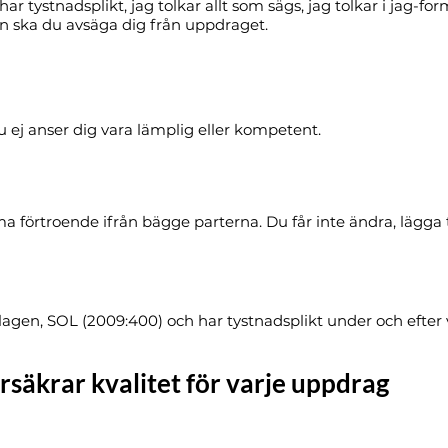
har tystnadsplikt, jag tolkar allt som sägs, jag tolkar i jag-for
on ska du avsäga dig från uppdraget.
ej anser dig vara lämplig eller kompetent.
a förtroende ifrån bägge parterna. Du får inte ändra, lägga t
tslagen, SOL (2009:400) och har tystnadsplikt under och efter
säkrar kvalitet för varje uppdrag