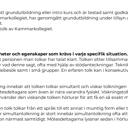
ått grundutbildning eller intro kurs och är testad samt godk
ammarkollegiet, har genomgått grundutbildning under tillsyn
t.
stolk av Kammarkollegiet.
gheter och egenskaper som krävs i varje specifik situation
 personen man tolkar har talat klart. Tolken sitter tillsamma
er vad denne sagt, ofta med hjälp av stödanteckningar. Tekn
diebesök samt i små grupper. En erfaren tolk kan i konsekut
ng innebär att tolken tolkar simultant och viskar tolkningen
tesdeltagare som även är nära varandra fysiskt. Viskningstolk
 använder den viskande tolken hörlurar för att få en så exakt
n tolk tolkar från ett språk till ett annat i muntlig form e
simultantolkning är stort innebär simultantolkning ofta att tol
n närmast samtidigt. Mötesdeltagarna lyssnar sedan i hörlurar d