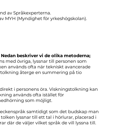
änd av Språkexperterna.
 av MYH (Myndighet för yrkeshögskolan).
. Nedan beskriver vi de olika metoderna;
ns med övriga, lyssnar till personen som
iken används ofta när tekniskt avancerade
ivtolkning återge en summering på tio
 direkt i personens öra. Viskningstolkning kan
ning används ofta istället för
 medhörning som möjligt.
ller teckenspråk samtidigt som det budskap man
ken lyssnar till ett tal i hörlurar, placerad i
är de väljer vilket språk de vill lyssna till.