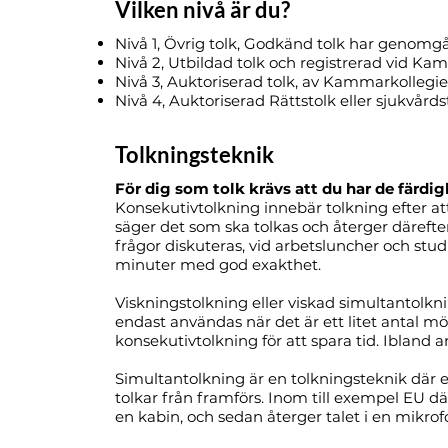
Vilken nivå är du?
Nivå 1, Övrig tolk, Godkänd tolk har genomg
Nivå 2, Utbildad tolk och registrerad vid K
Nivå 3, Auktoriserad tolk, av Kammarkollegie
Nivå 4, Auktoriserad Rättstolk eller sjukvård
Tolkningsteknik
För dig som tolk krävs att du har de färdi
Konsekutivtolkning innebär tolkning efter att
säger det som ska tolkas och återger däreft
frågor diskuteras, vid arbetsluncher och stu
minuter med god exakthet.
Viskningstolkning eller viskad simultantolkni
endast användas när det är ett litet antal mö
konsekutivtolkning för att spara tid. Ibland
Simultantolkning är en tolkningsteknik där e
tolkar från framförs. Inom till exempel EU där 
en kabin, och sedan återger talet i en mikrofo